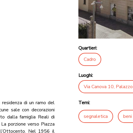
Quartieri:
Cadro
Luoghi:
Via Canova 10, Palazzo
Temi:
i residenza di un ramo del
cune sale con decorazioni
segnaletica
beni 
o dalla famiglia Reali di
. La porzione verso Piazza
dell’Ottocento. Nel 1956 il