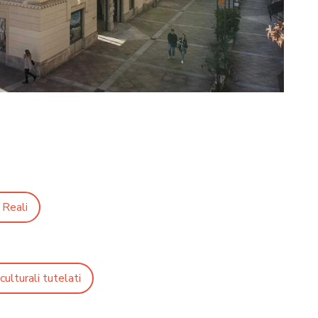
 Reali
culturali tutelati