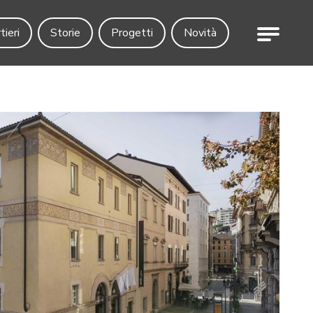
Menu
tieri
Storie
Progetti
Novità