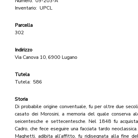
Numero:
09-203-A
Inventario:
UPCL
Parcella
302
Indirizzo
Via Canova 10, 6900 Lugano
Tutela
Tutela:
586
Storia
Di probabile origine conventuale, fu per oltre due secol
casato dei Morosini, a memoria del quale conserva al
seicentesche e settecentesche. Nel 1848 fu acquistat
Cadro, che fece eseguire una facciata tardo neoclassica
Maghetti, adibita all’affitto, fu ridisegnata alla fine 