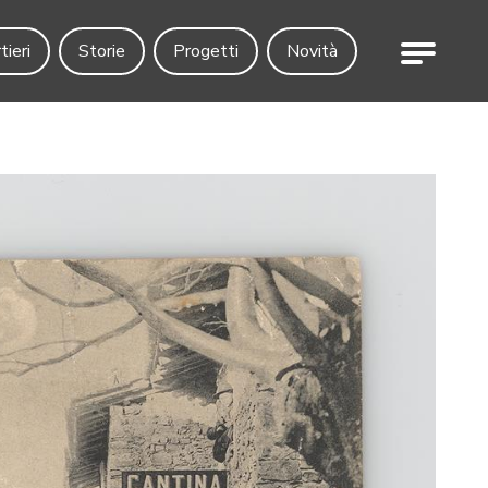
Menu
tieri
Storie
Progetti
Novità