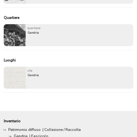
Quartiere
quartiere
Gandria
Luoghi
cita
Gandria
Inventario
Patrimonio diffuso
| Collezione / Raccolta
Gandria
| Fascicolo