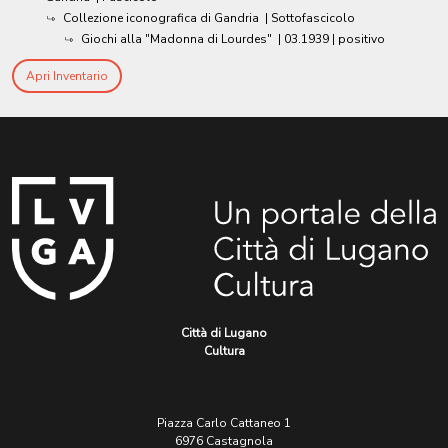
Collezione iconografica di Gandria
| Sottofascicolo
Giochi alla "Madonna di Lourdes"
|
03.1939
| positivo
Apri Inventario
Città di Lugano
Cultura
Piazza Carlo Cattaneo 1
6976 Castagnola