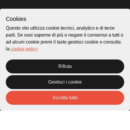
Archivio Lugano © 2026
Cookies
Per informazioni:
patrimonio@lugano.ch
Questo sito utilizza cookie tecnici, analytics e di terze
t. +41 58 866 68 50
parti. Se vuoi saperne di più o negare il consenso a tutti o
Sito istituzionale:
ad alcuni cookie premi il tasto gestisci cookie o consulta
lugano.ch
la
cookie policy
Cookie policy
Privacy Policy
Rifiuta
Credits
Homepage
Gestisci i cookie
Temi
Mappa
Accetta tutto
Storie
Novità
Progetti