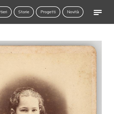
Menu
tieri
Storie
Progetti
Novità