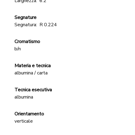
Larghezza:
6.2
Segnature
Segnatura:
R 0.224
Cromatismo
b/n
Materia e tecnica
albumina / carta
Tecnica esecutiva
albumina
Orientamento
verticale