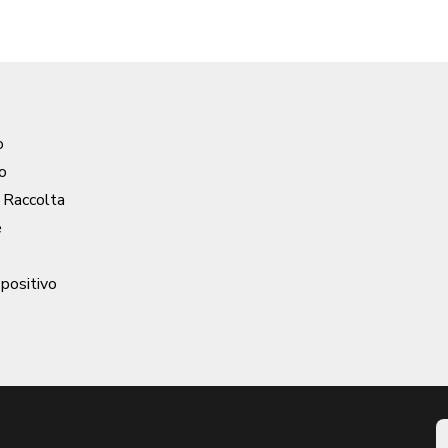
o
o
/ Raccolta
e
 positivo