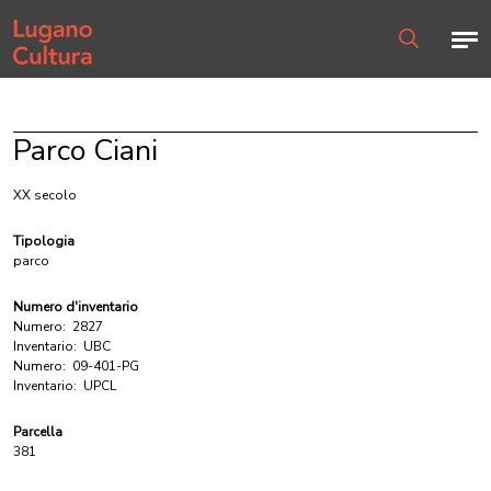
Home page
Men
Ricerca
Parco Ciani
XX secolo
Tipologia
parco
Numero d'inventario
Numero:
2827
Inventario:
UBC
Numero:
09-401-PG
Inventario:
UPCL
Parcella
381