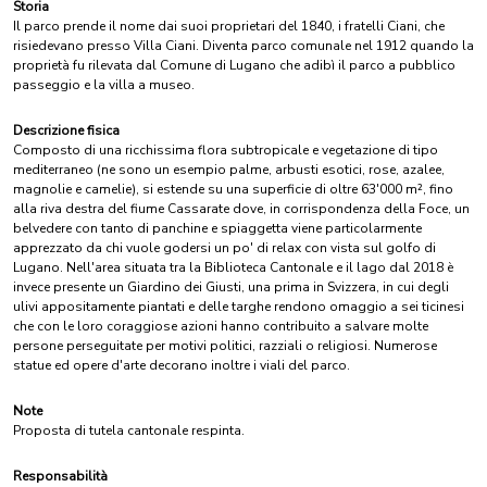
Storia
Il parco prende il nome dai suoi proprietari del 1840, i fratelli Ciani, che
risiedevano presso Villa Ciani. Diventa parco comunale nel 1912 quando la
proprietà fu rilevata dal Comune di Lugano che adibì il parco a pubblico
passeggio e la villa a museo.
Descrizione fisica
Composto di una ricchissima flora subtropicale e vegetazione di tipo
mediterraneo (ne sono un esempio palme, arbusti esotici, rose, azalee,
magnolie e camelie), si estende su una superficie di oltre 63'000 m², fino
alla riva destra del fiume Cassarate dove, in corrispondenza della Foce, un
belvedere con tanto di panchine e spiaggetta viene particolarmente
apprezzato da chi vuole godersi un po' di relax con vista sul golfo di
Lugano. Nell'area situata tra la Biblioteca Cantonale e il lago dal 2018 è
invece presente un Giardino dei Giusti, una prima in Svizzera, in cui degli
ulivi appositamente piantati e delle targhe rendono omaggio a sei ticinesi
che con le loro coraggiose azioni hanno contribuito a salvare molte
persone perseguitate per motivi politici, razziali o religiosi. Numerose
statue ed opere d'arte decorano inoltre i viali del parco.
Note
Proposta di tutela cantonale respinta.
Responsabilità