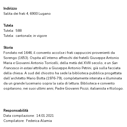
Indirizzo
Salita dei frati 4, 6900 Lugano
Tutela
Tutela:
588
Tutela:
cantonale, in vigore
Storia
Fondato nel 1646, il convento accolse i frati cappuccini provenienti da
Sorengo (1653). Ospita all’interno affreschi dei fratelli Giuseppe Antonio
Maria e Giovanni Antonio Torricelli, della metà del XVIII secolo, e un
San
Francesco in estasi
attribuito a Giuseppe Antonio Petrini, già sulla facciata
della chiesa. A sud del chiostro ha sede la biblioteca pubblica progettata
dall’architetto Mario Botta (1976-79), completamente interrata e illuminata
da un grande lucernario sopra la sala di lettura. Biblioteca e convento
ospitarono, nei suoi ultimi anni, Padre Giovanni Pozzi, italianista e filologo.
Responsabilità
Data compilazione:
14.01.2021
Compilatore:
Federica Alamia