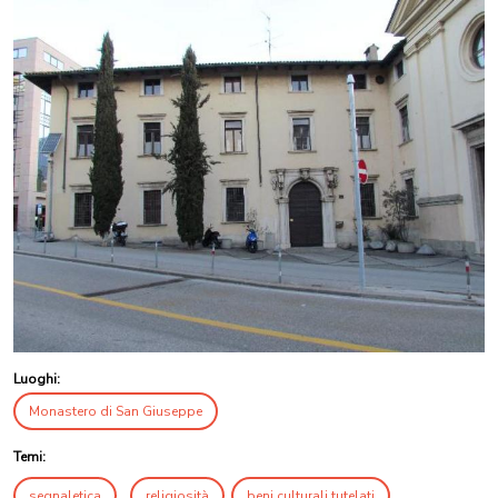
Luoghi:
Monastero di San Giuseppe
Temi:
segnaletica
religiosità
beni culturali tutelati