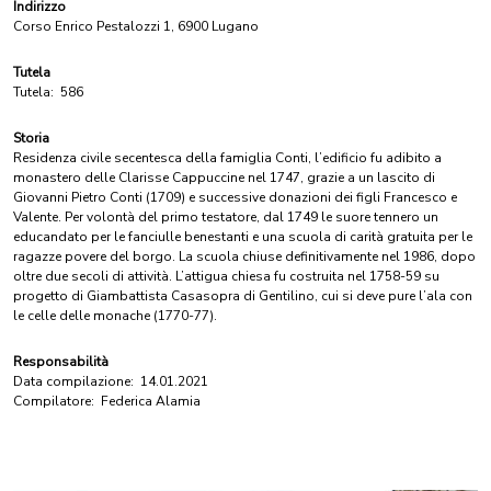
Indirizzo
Corso Enrico Pestalozzi 1, 6900 Lugano
Tutela
Tutela:
586
Storia
Residenza civile secentesca della famiglia Conti, l’edificio fu adibito a
monastero delle Clarisse Cappuccine nel 1747, grazie a un lascito di
Giovanni Pietro Conti (1709) e successive donazioni dei figli Francesco e
Valente. Per volontà del primo testatore, dal 1749 le suore tennero un
educandato per le fanciulle benestanti e una scuola di carità gratuita per le
ragazze povere del borgo. La scuola chiuse definitivamente nel 1986, dopo
oltre due secoli di attività. L’attigua chiesa fu costruita nel 1758-59 su
progetto di Giambattista Casasopra di Gentilino, cui si deve pure l’ala con
le celle delle monache (1770-77).
Responsabilità
Data compilazione:
14.01.2021
Compilatore:
Federica Alamia