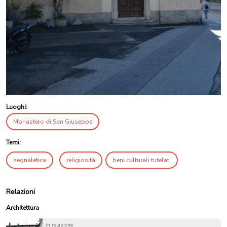
Luoghi:
Monastero di San Giuseppe
Temi:
segnaletica
religiosità
beni culturali tutelati
Relazioni
Architettura
in relazione