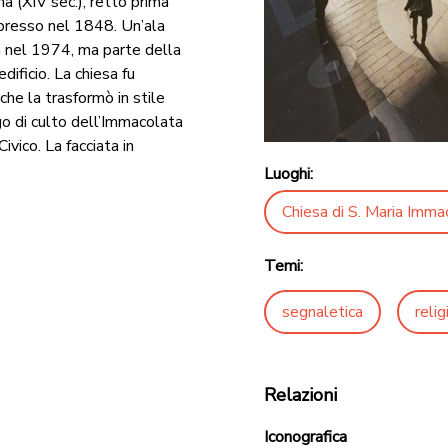
a (XIV sec.), retto prima
presso nel 1848. Un’ala
a nel 1974, ma parte della
dificio. La chiesa fu
he la trasformò in stile
go di culto dell’Immacolata
vico. La facciata in
Luoghi:
Chiesa di S. Maria Imma
Temi:
segnaletica
relig
Relazioni
Iconografica