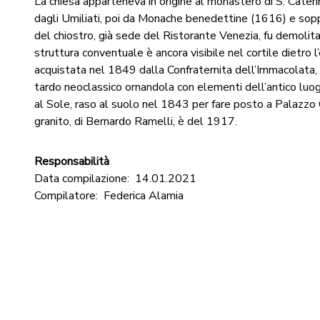
La chiesa apparteneva in origine al monastero di S. Caterin
dagli Umiliati, poi da Monache benedettine (1616) e sop
del chiostro, già sede del Ristorante Venezia, fu demolit
struttura conventuale è ancora visibile nel cortile dietro l’e
acquistata nel 1849 dalla Confraternita dell’Immacolata, c
tardo neoclassico ornandola con elementi dell’antico luo
al Sole, raso al suolo nel 1843 per fare posto a Palazzo Ci
granito, di Bernardo Ramelli, è del 1917.
Responsabilità
Data compilazione:
14.01.2021
Compilatore:
Federica Alamia