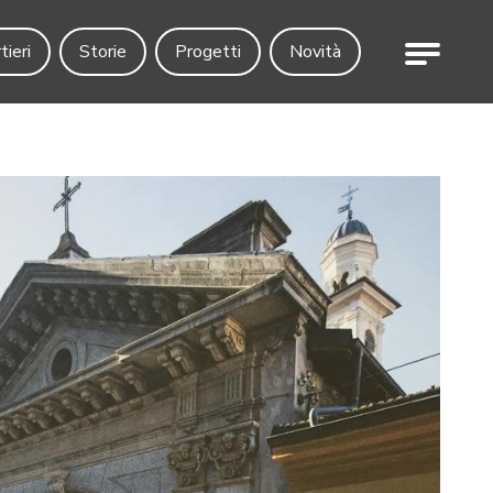
Menu
tieri
Storie
Progetti
Novità