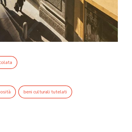
colata
iosità
beni culturali tutelati