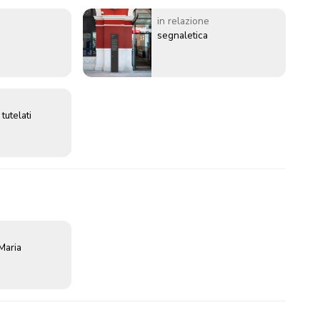
pone come
ione la dogana
in relazione
segnaletica
 tutelati
Maria