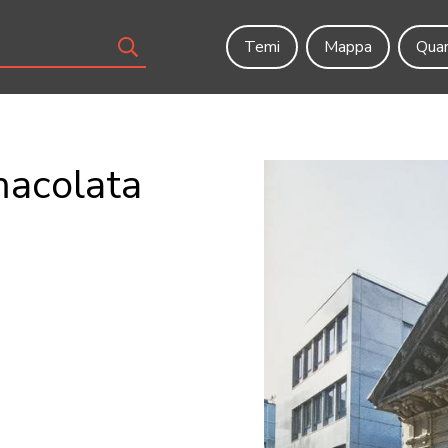
Temi
Mappa
Quar
macolata