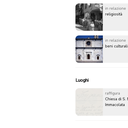
grano e pro
nuova ubicaz
in relazione
religiosità
in relazione
beni culturali
Luoghi
raffigura
Chiesa di S. 
Immacolata