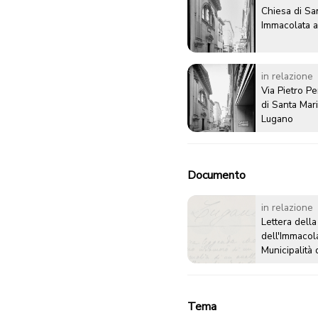
Chiesa di Sa
Immacolata 
in relazione
Via Pietro Pe
di Santa Mar
Lugano
Documento
in relazione
Lettera della
dell'Immacola
Municipalità
ricorda la pe
del 23 april
costruzione 
Tema
chiesa sulla 