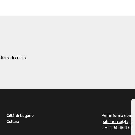
ificio di culto
Città di Lugano
Per informazioni:
Cultura
patrimonio@lugan
t. +41 58 866 68