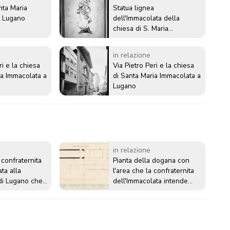
nta Maria
Statua lignea
a Lugano
dell'Immacolata della
chiesa di S. Maria
Immacolata a Lugano
in relazione
ri e la chiesa
Via Pietro Peri e la chiesa
ia Immacolata a
di Santa Maria Immacolata a
Lugano
in relazione
 confraternita
Pianta della dogana con
ta alla
l'area che la confraternita
 di Lugano che
dell'Immacolata intende
tizione inevasa
occupare con una nuova
e 1843 per la
chiesa
della nuova
Piazza del