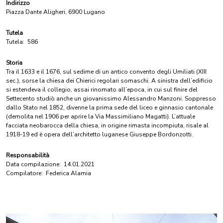
Indirizzo
Piazza Dante Aligheri, 6900 Lugano
Tutela
Tutela:
586
Storia
Tra il 1633 e il 1676, sul sedime di un antico convento degli Umiliati (XIII
sec.), sorse la chiesa dei Chierici regolari somaschi. A sinistra dell’edificio
si estendeva il collegio, assai rinomato all’epoca, in cui sul finire del
Settecento studiò anche un giovanissimo Alessandro Manzoni. Soppresso
dallo Stato nel 1852, divenne la prima sede del liceo e ginnasio cantonale
(demolita nel 1906 per aprire la Via Massimiliano Magatti). L’attuale
facciata neobarocca della chiesa, in origine rimasta incompiuta, risale al
1918-19 ed è opera dell’architetto luganese Giuseppe Bordonzotti.
Responsabilità
Data compilazione:
14.01.2021
Compilatore:
Federica Alamia