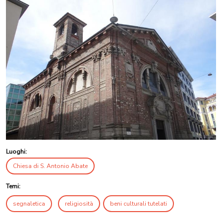
Luoghi:
Chiesa di S. Antonio Abate
Temi:
segnaletica
religiosità
beni culturali tutelati