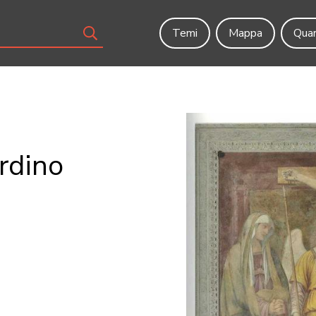
Temi
Mappa
Quar
ardino