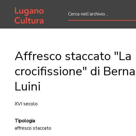
Home page
Affresco staccato "La
crocifissione" di Bern
Luini
XVI secolo
Tipologia
affresco staccato