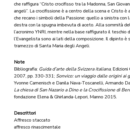
che raffigura “Cristo crocifisso tra la Madonna, San Giova
angeli”. La crocifissione è a centro della scena e Cristo è
che recano i simboli della Passione: quello a sinistra con la
destra con la spugna imbevuta di aceto. Alla sommità de
l’acronimo YNRI, mentre nella base raffigurato il teschio
l’Evangelista sono ai lati della composizione. Il dipinto è 
tramezzo di Santa Maria degli Angeli.
Note
Bibliografia:
Guida d’arte della Svizzera italiana
, Edizion
2007, pp. 330-331;
Sonvico: un viaggio dalle origini ai g
Yvonne Camenisch e Danila Nava-Toscanelli, Armando Da
La chiesa di San Nazario a Dino e la Crocifissione di Ber
fondazione Elena & Ghirlanda-Lepori, Manno 2015.
Descrittori
Affresco staccato
affresco rinascimentale