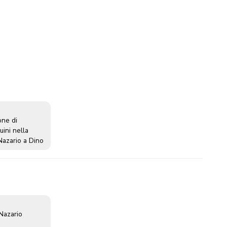
one di
uini nella
Nazario a Dino
 Nazario