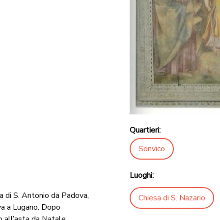
Quartieri:
Sonvico
Luoghi:
la di S. Antonio da Padova,
Chiesa di S. Nazario
ova a Lugano. Dopo
to all’asta da Natale