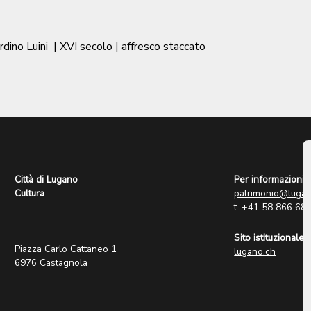
rdino Luini
|
XVI secolo
| affresco staccato
Città di Lugano
Per informazioni:
Cultura
patrimonio@lugan
t. +41 58 866 68
Sito istituzionale:
Piazza Carlo Cattaneo 1
lugano.ch
6976 Castagnola