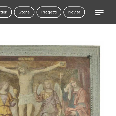
Menu
tieri
Storie
Progetti
Novità