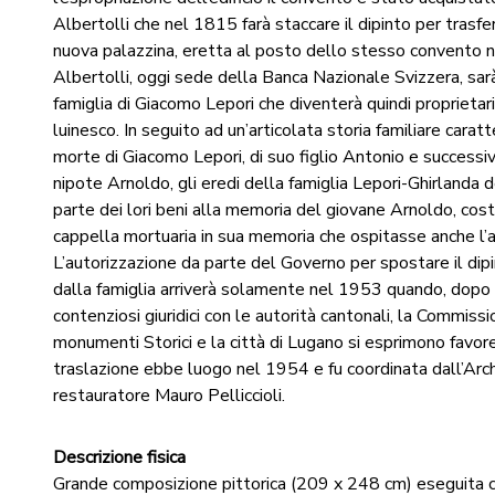
Albertolli che nel 1815 farà staccare il dipinto per trasfer
nuova palazzina, eretta al posto dello stesso convento 
Albertolli, oggi sede della Banca Nazionale Svizzera, sa
famiglia di Giacomo Lepori che diventerà quindi proprietari
luinesco. In seguito ad un’articolata storia familiare cara
morte di Giacomo Lepori, di suo figlio Antonio e success
nipote Arnoldo, gli eredi della famiglia Lepori-Ghirlanda 
parte dei lori beni alla memoria del giovane Arnoldo, cos
cappella mortuaria in sua memoria che ospitasse anche l’af
L’autorizzazione da parte del Governo per spostare il dip
dalla famiglia arriverà solamente nel 1953 quando, dopo d
contenziosi giuridici con le autorità cantonali, la Commiss
monumenti Storici e la città di Lugano si esprimono favor
traslazione ebbe luogo nel 1954 e fu coordinata dall’Arch
restauratore Mauro Pelliccioli.
Descrizione fisica
Grande composizione pittorica (209 x 248 cm) eseguita co