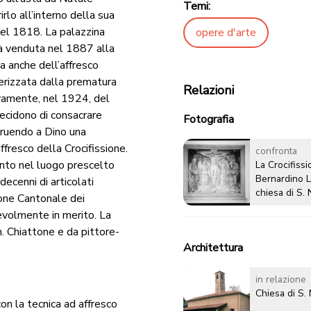
Temi:
irlo all’interno della sua
nel 1818. La palazzina
opere d'arte
rà venduta nel 1887 alla
a anche dell’affresco
tterizzata dalla prematura
Relazioni
ivamente, nel 1924, del
decidono di consacrare
Fotografia
truendo a Dino una
fresco della Crocifissione.
confronta
into nel luogo prescelto
La Crocifissi
Bernardino L
ecenni di articolati
chiesa di S. 
ione Cantonale dei
evolmente in merito. La
. Chiattone e da pittore-
Architettura
in relazione
Chiesa di S.
n la tecnica ad affresco