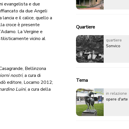
nni evangelista e due
 affiancato da due Angeli
 lancia e il calice, quello a
lla croce è presente
Quartiere
 d’Adamo. La Vergine e
stilisticamente vicino al
quartiere
Sonvico
i Casagrande, Bellinzona
iorni nostri
, a cura di
Tema
dò editore, Locarno 2012;
nardino Luini
, a cura della
in relazione
opere d'arte