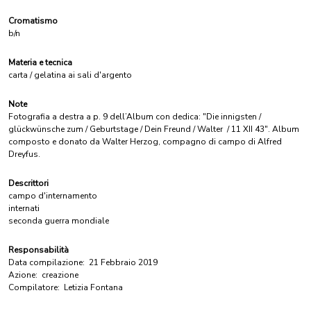
Cromatismo
b/n
Materia e tecnica
carta / gelatina ai sali d'argento
Note
Fotografia a destra a p. 9 dell’Album con dedica: "Die innigsten /
glückwünsche zum / Geburtstage / Dein Freund / Walter / 11 XII 43". Album
composto e donato da Walter Herzog, compagno di campo di Alfred
Dreyfus.
Descrittori
campo d'internamento
internati
seconda guerra mondiale
Responsabilità
Data compilazione:
21 Febbraio 2019
Azione:
creazione
Compilatore:
Letizia Fontana