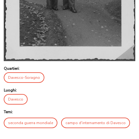
Quartieri:
Davesco-Soragno
Luoghi:
Davesco
Temi:
seconda guerra mondiale
campo d'internamento di Davesco