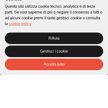
Questo sito utilizza cookie tecnici, analytics e di terze
parti. Se vuoi saperne di più o negare il consenso a tutti o
ad alcuni cookie premi il tasto gestisci cookie o consulta
la
cookie policy
Città di Lugano
Cultura
Rifiuta
Piazza Carlo Cattaneo 1
Gestisci i cookie
6976 Castagnola
Accetta tutto
Archivio Lugano © 2026
Per informazioni:
patrimonio@lugano.ch
t. +41 58 866 68 50
Sito istituzionale:
lugano.ch
Cookie policy