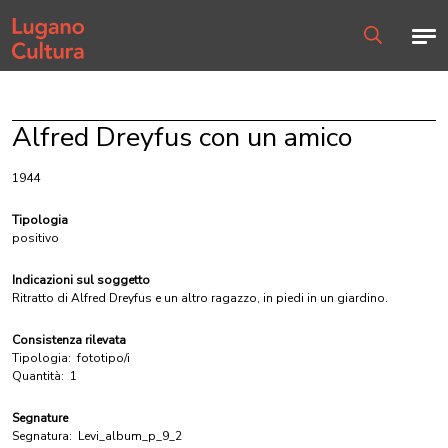
Home page
Men
Ricerca
Alfred Dreyfus con un amico
1944
Tipologia
positivo
Indicazioni sul soggetto
Ritratto di Alfred Dreyfus e un altro ragazzo, in piedi in un giardino.
Consistenza rilevata
Tipologia:
fototipo/i
Quantità:
1
Segnature
Segnatura:
Levi_album_p_9_2