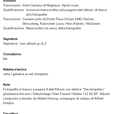
Iscrizioni
Trascrizione:
Entre Caslano et Magliaso. Après le jeu
Qualificazione:
Iscrizione manoscritta sulla pagina dell’album, di fianco
alla fotografia
Trascrizione:
Caslano près de Ponte Tresa 14 Juin 1943 / Pariser,
Strossberg, Rubinstein Louis, Hess Robert, / Wollstein
Qualificazione:
Manoscritto sul verso della fotografia
Segnature
Segnatura:
Levi_album_p_8_2
Cromatismo
b/n
Materia e tecnica
carta / gelatina ai sali d'argento
Note
Fotografia in basso a pagina 8 dell’Album con dedica: "Die innigsten /
glückwünsche zum / Geburtstage / Dein Freund / Walter / 11 XII 43". Album
composto e donato da Walter Herzog, compagno di campo di Alfred
Dreyfus.
Descrittori