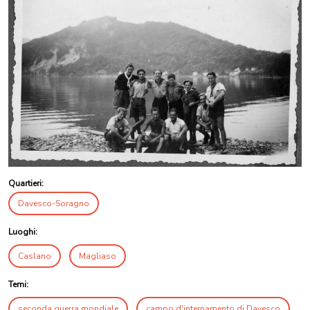
Quartieri:
Davesco-Soragno
Luoghi:
Caslano
Magliaso
Temi:
seconda guerra mondiale
campo d'internamento di Davesco