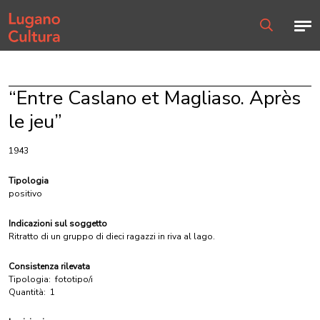
Home page
Men
Ricerca
“Entre Caslano et Magliaso. Après
le jeu”
1943
Tipologia
positivo
Indicazioni sul soggetto
Ritratto di un gruppo di dieci ragazzi in riva al lago.
Consistenza rilevata
Tipologia:
fototipo/i
Quantità:
1