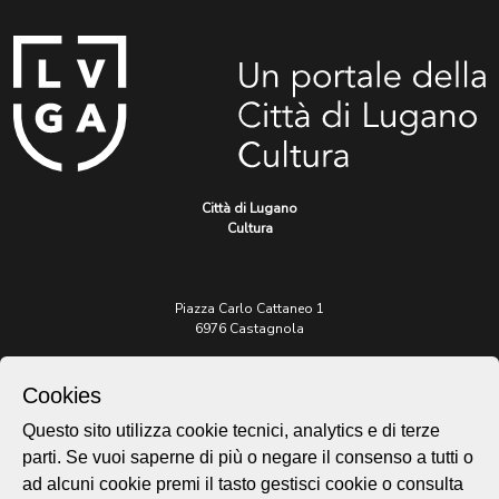
Città di Lugano
Cultura
Piazza Carlo Cattaneo 1
6976 Castagnola
Archivio Lugano © 2026
Cookies
Per informazioni:
Questo sito utilizza cookie tecnici, analytics e di terze
patrimonio@lugano.ch
t. +41 58 866 68 50
parti. Se vuoi saperne di più o negare il consenso a tutti o
ad alcuni cookie premi il tasto gestisci cookie o consulta
Sito istituzionale: