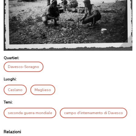
Quartieri:
Davesco-Soragno
Luoghi:
Caslano
Magliaso
Temi:
seconda guerra mondiale
campo d'internamento di Davesco
Relazioni