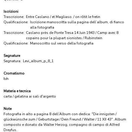
Iscrizioni
Trascrizione:
Entre Caslano / et Magliaso. / on rôtit le fretin
Qualificazione:
Iscrizione manoscritta sulla pagina dell’album, di fianco
alla fotografia
Trascrizione:
Caslano près de Ponte Tresa 14 Juin 1943 / Camp avec 8
copains pour la plupart sionistes / Rubinstein
Qualificazione:
Manoscritto sul verso della fotografia
Segnature
Segnatura:
Levi_album_p_8_1
Cromatismo
b/n
Materia e tecnica
carta / gelatina ai sali d'argento
Note
Fotografia in alto a pagina 8 dell’Album con dedica: "Die innigsten /
glückwünsche zum / Geburtstage / Dein Freund / Walter / 11 XII 43". Album
composto e donato da Walter Herzog, compagno di campo di Alfred
Dreyfus.