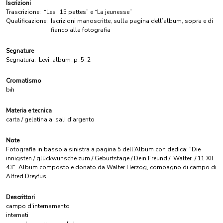
Iscrizioni
Trascrizione:
“Les “15 pattes” e “La jeunesse”
Qualificazione:
Iscrizioni manoscritte, sulla pagina dell’album, sopra e di
fianco alla fotografia
Segnature
Segnatura:
Levi_album_p_5_2
Cromatismo
b/n
Materia e tecnica
carta / gelatina ai sali d'argento
Note
Fotografia in basso a sinistra a pagina 5 dell’Album con dedica: "Die
innigsten / glückwünsche zum / Geburtstage / Dein Freund / Walter / 11 XII
43". Album composto e donato da Walter Herzog, compagno di campo di
Alfred Dreyfus.
Descrittori
campo d'internamento
internati