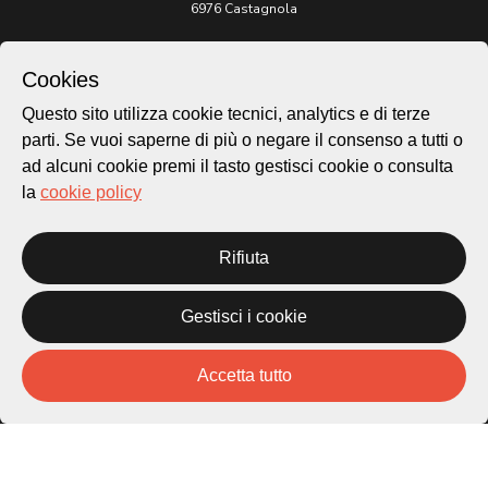
6976 Castagnola
Archivio Lugano © 2026
Cookies
Per informazioni:
patrimonio@lugano.ch
Questo sito utilizza cookie tecnici, analytics e di terze
t. +41 58 866 68 50
parti. Se vuoi saperne di più o negare il consenso a tutti o
ad alcuni cookie premi il tasto gestisci cookie o consulta
Sito istituzionale:
lugano.ch
la
cookie policy
Cookie policy
Rifiuta
Privacy Policy
Credits
Homepage
Gestisci i cookie
Temi
Mappa
Accetta tutto
Storie
Novità
Progetti