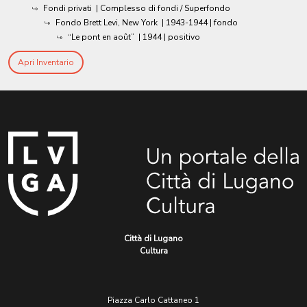
Fondi privati
| Complesso di fondi / Superfondo
Fondo Brett Levi, New York
|
1943-1944
| fondo
“Le pont en août”
|
1944
| positivo
Apri Inventario
Città di Lugano
Cultura
Piazza Carlo Cattaneo 1