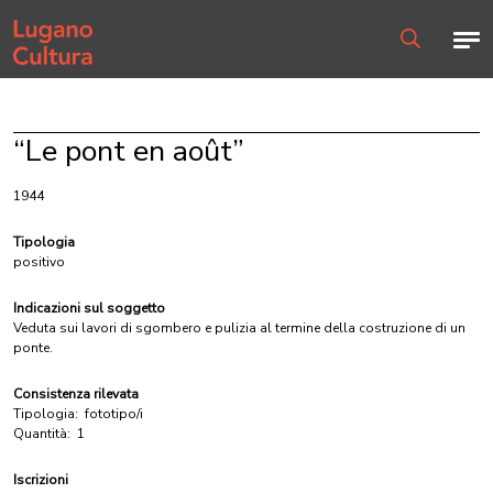
Home page
Men
Ricerca
“Le pont en août”
1944
Tipologia
positivo
Indicazioni sul soggetto
Veduta sui lavori di sgombero e pulizia al termine della costruzione di un
ponte.
Consistenza rilevata
Tipologia:
fototipo/i
Quantità:
1
Iscrizioni