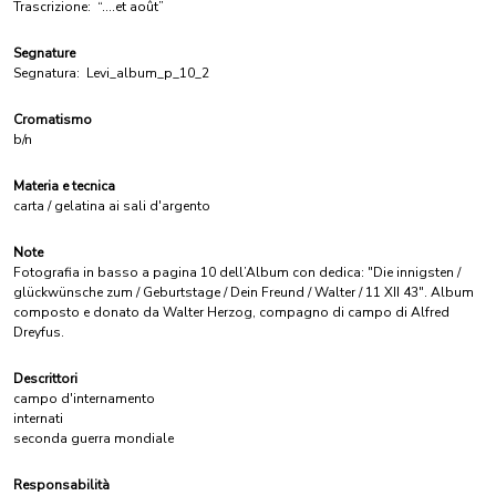
Trascrizione:
“....et août”
Segnature
Segnatura:
Levi_album_p_10_2
Cromatismo
b/n
Materia e tecnica
carta / gelatina ai sali d'argento
Note
Fotografia in basso a pagina 10 dell’Album con dedica: "Die innigsten /
glückwünsche zum / Geburtstage / Dein Freund / Walter / 11 XII 43". Album
composto e donato da Walter Herzog, compagno di campo di Alfred
Dreyfus.
Descrittori
campo d'internamento
internati
seconda guerra mondiale
Responsabilità