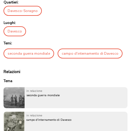
Quartieri:
Davesco-Soragno
Luoghi:
Davesco
Temi:
seconda guerra mondiale
campo d'internamento di Davesco
Relazioni
Tema
in relazione
seconda guerra mondiale
in relazione
campo d'internamento di Davesco