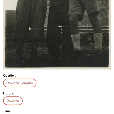
Quartieri:
Davesco-Soragno
Luoghi:
Davesco
Temi: