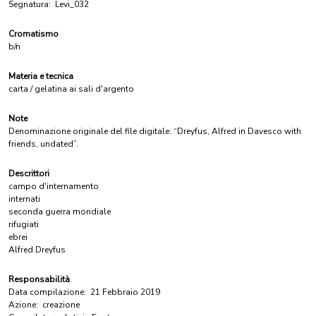
Segnatura:
Levi_032
Cromatismo
b/n
Materia e tecnica
carta / gelatina ai sali d'argento
Note
Denominazione originale del file digitale: “Dreyfus, Alfred in Davesco with
friends, undated”.
Descrittori
campo d'internamento
internati
seconda guerra mondiale
rifugiati
ebrei
Alfred Dreyfus
Responsabilità
Data compilazione:
21 Febbraio 2019
Azione:
creazione