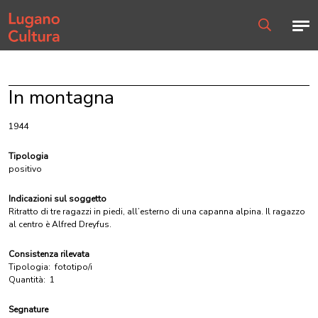
Home page
Men
Ricerca
In montagna
1944
Tipologia
positivo
Indicazioni sul soggetto
Ritratto di tre ragazzi in piedi, all’esterno di una capanna alpina. Il ragazzo
al centro è Alfred Dreyfus.
Consistenza rilevata
Tipologia:
fototipo/i
Quantità:
1
Segnature