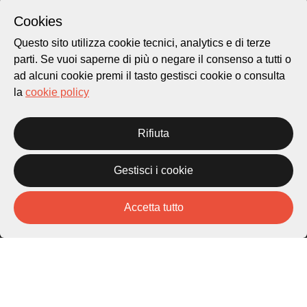
Cookies
Questo sito utilizza cookie tecnici, analytics e di terze
parti. Se vuoi saperne di più o negare il consenso a tutti o
ad alcuni cookie premi il tasto gestisci cookie o consulta
la
cookie policy
Città di Lugano
Rifiuta
Cultura
Gestisci i cookie
Piazza Carlo Cattaneo 1
6976 Castagnola
Accetta tutto
Archivio Lugano © 2026
Per informazioni:
patrimonio@lugano.ch
t. +41 58 866 68 50
Sito istituzionale: