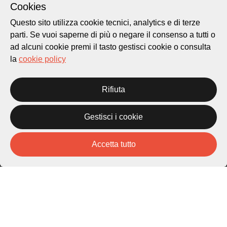
Cookies
Questo sito utilizza cookie tecnici, analytics e di terze
Piazza Carlo Cattaneo 1
parti. Se vuoi saperne di più o negare il consenso a tutti o
6976 Castagnola
ad alcuni cookie premi il tasto gestisci cookie o consulta
la
cookie policy
Archivio Lugano © 2026
Per informazioni:
patrimonio@lugano.ch
Rifiuta
t. +41 58 866 68 50
Sito istituzionale:
Gestisci i cookie
lugano.ch
Accetta tutto
Cookie policy
Privacy Policy
Credits
Homepage
Temi
Mappa
Storie
Novità