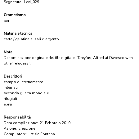
Segnatura:
Levi_029
Cromatismo
b/n
Materia e tecnica
carta / gelatina ai sali d'argento
Note
Denominazione originale del file digitale: “Dreyfus, Alfred at Davesco with
other refugees”.
Descrittori
campo d'internamento
internati
seconda guerra mondiale
rifugiati
ebrei
Responsabilità
Data compilazione:
21 Febbraio 2019
Azione:
creazione
Compilatore:
Letizia Fontana