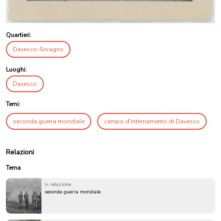
Quartieri:
Davesco-Soragno
Luoghi:
Davesco
Temi:
seconda guerra mondiale
campo d'internamento di Davesco
Relazioni
Tema
in relazione
seconda guerra mondiale