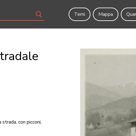
Temi
Mappa
Quar
stradale
 strada, con picconi,