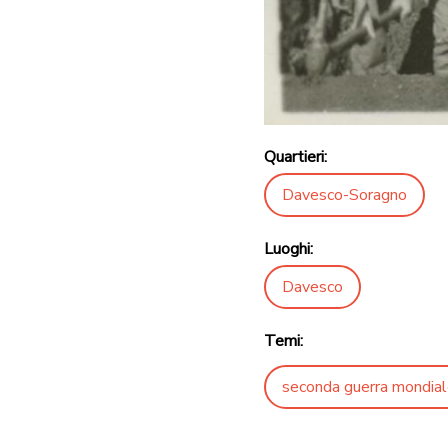
Quartieri:
Davesco-Soragno
Luoghi:
Davesco
Temi:
seconda guerra mondia