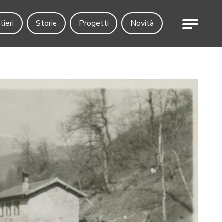
Menu
tieri
Storie
Progetti
Novità