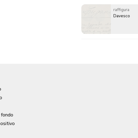
raffigura
Davesco
o
o
| fondo
positivo