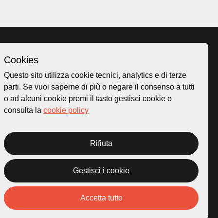
Cookies
Homepage
Questo sito utilizza cookie tecnici, analytics e di terze
o.ch
Temi
parti. Se vuoi saperne di più o negare il consenso a tutti
 50
Mappa
o ad alcuni cookie premi il tasto gestisci cookie o
Storie
consulta la
cookie policy
Novità
Progetti
Rifiuta
Gestisci i cookie
rivacy Policy
Credits
Accetta tutto