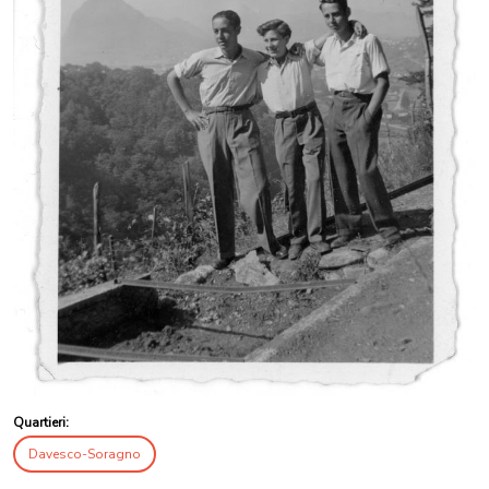
Quartieri:
Davesco-Soragno