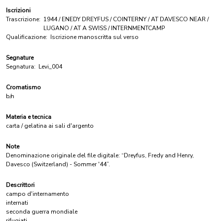
Iscrizioni
Trascrizione:
1944 / ENEDY DREYFUS / COINTERNY / AT DAVESCO NEAR /
LUGANO / AT A SWISS / INTERNMENTCAMP
Qualificazione:
Iscrizione manoscritta sul verso
Segnature
Segnatura:
Levi_004
Cromatismo
b/n
Materia e tecnica
carta / gelatina ai sali d'argento
Note
Denominazione originale del file digitale: “Dreyfus, Fredy and Henry,
Davesco (Switzerland) - Sommer '44”.
Descrittori
campo d'internamento
internati
seconda guerra mondiale
rifugiati