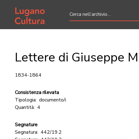
Home page
Lettere di Giuseppe M
1834-1864
Consistenza rilevata
Tipologia:
documento/i
Quantità:
4
Segnature
Segnatura:
442/19.2