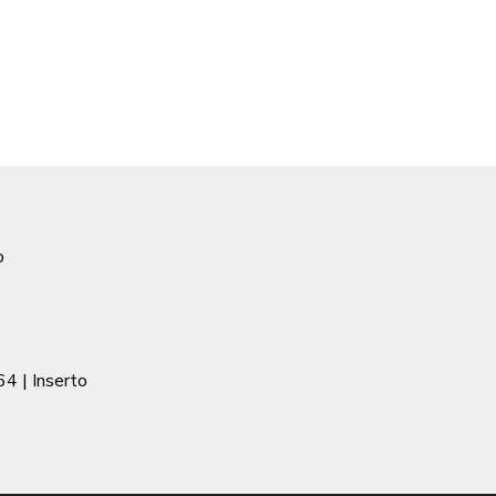
o
64
| Inserto