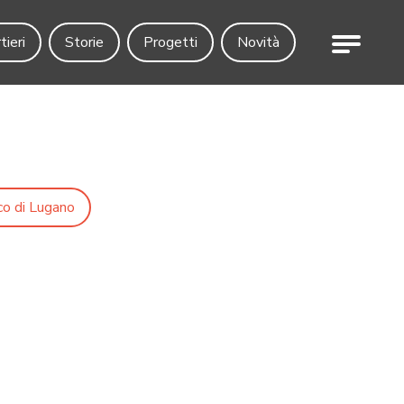
Menu
tieri
Storie
Progetti
Novità
co di Lugano