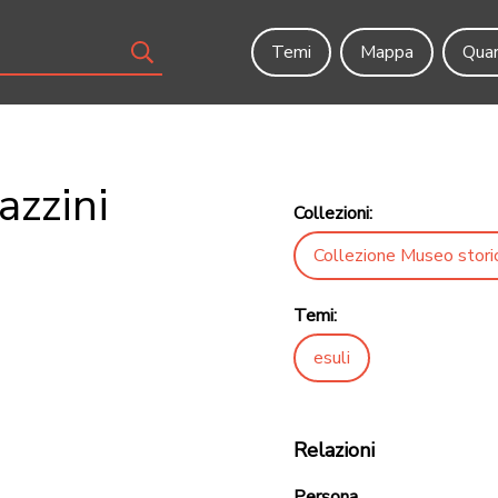
Temi
Mappa
Quar
azzini
Collezioni:
Collezione Museo stori
Temi:
esuli
Relazioni
Persona