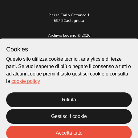
Piazza Carlo Cattaneo 1
6976 Castagnola
Archivio Lugano © 2026
Per informazioni:
Cookies
patrimonio@lugano.ch
t. +41 58 866 68 50
Questo sito utilizza cookie tecnici, analytics e di terze
parti. Se vuoi saperne di più o negare il consenso a tutti o
Sito istituzionale:
lugano.ch
ad alcuni cookie premi il tasto gestisci cookie o consulta
la
cookie policy
Cookie policy
Privacy Policy
Credits
Rifiuta
Homepage
Temi
Gestisci i cookie
Mappa
Storie
Accetta tutto
Novità