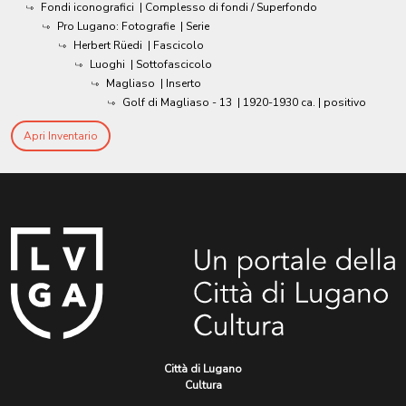
Fondi iconografici
| Complesso di fondi / Superfondo
Pro Lugano: Fotografie
| Serie
Herbert Rüedi
| Fascicolo
Luoghi
| Sottofascicolo
Magliaso
| Inserto
Golf di Magliaso - 13
|
1920-1930 ca.
| positivo
Apri Inventario
Città di Lugano
Cultura