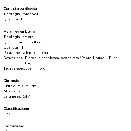
Consistenza rilevata
Tipologia:
fototipo/i
Quantità:
1
Marchi ed emblemi
Tipologia:
timbro
Qualificazione:
dell'autore
Quantità :
1
Posizione :
a tergo, in centro
Descrizione
Riproduzione vietata, depositata / Photo-House H. Rüedi,
:
Lugano
Tecnica esecutiva:
timbro
Dimensioni
Unità di misura:
cm
Altezza:
9.6
Larghezza:
14.7
Classificazione
3.57
Cromatismo