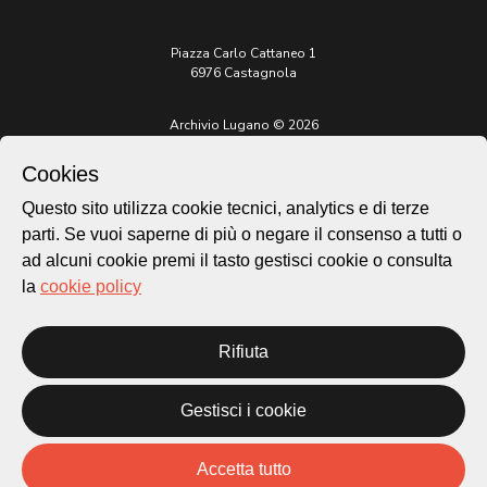
Piazza Carlo Cattaneo 1
6976 Castagnola
Archivio Lugano © 2026
Per informazioni:
Cookies
patrimonio@lugano.ch
t. +41 58 866 68 50
Questo sito utilizza cookie tecnici, analytics e di terze
parti. Se vuoi saperne di più o negare il consenso a tutti o
Sito istituzionale:
lugano.ch
ad alcuni cookie premi il tasto gestisci cookie o consulta
la
cookie policy
Cookie policy
Privacy Policy
Credits
Rifiuta
Homepage
Temi
Gestisci i cookie
Mappa
Storie
Accetta tutto
Novità