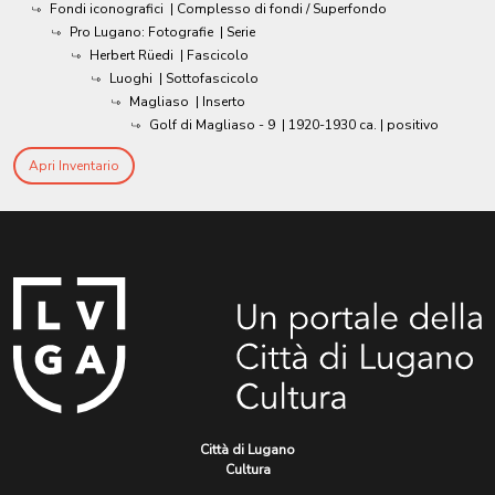
Fondi iconografici
| Complesso di fondi / Superfondo
Pro Lugano: Fotografie
| Serie
Herbert Rüedi
| Fascicolo
Luoghi
| Sottofascicolo
Magliaso
| Inserto
Golf di Magliaso - 9
|
1920-1930 ca.
| positivo
Apri Inventario
Città di Lugano
Cultura