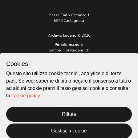
Piazza Carlo Cattaneo 1
6976 Castagnola
Archivio Lugano © 2026
Per informazioni:
patrimonio@lugano.ch
t. +41 58 866 68 50
Cookies
Sito istituzionale:
lugano.ch
Questo sito utilizza cookie tecnici, analytics e di terze
parti. Se vuoi saperne di più o negare il consenso a tutti o
Cookie policy
ad alcuni cookie premi il tasto gestisci cookie o consulta
Privacy Policy
la
cookie policy
Credits
Homepage
Rifiuta
Temi
Mappa
Storie
Gestisci i cookie
Novità