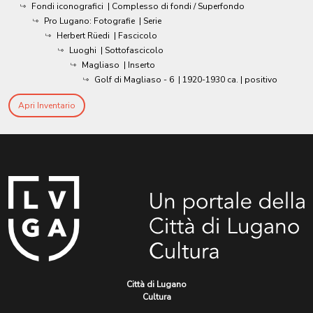
Fondi iconografici
| Complesso di fondi / Superfondo
Pro Lugano: Fotografie
| Serie
Herbert Rüedi
| Fascicolo
Luoghi
| Sottofascicolo
Magliaso
| Inserto
Golf di Magliaso - 6
|
1920-1930 ca.
| positivo
Apri Inventario
Città di Lugano
Cultura