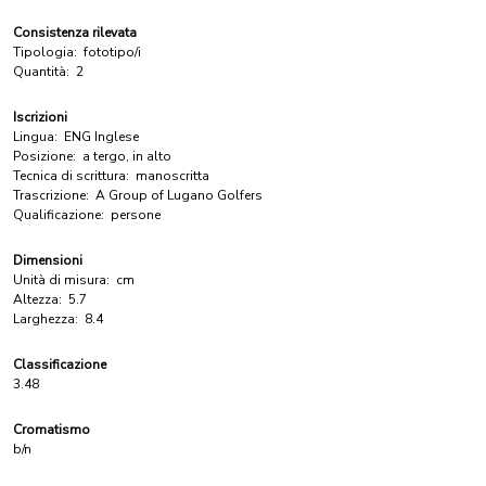
Consistenza rilevata
Tipologia:
fototipo/i
Quantità:
2
Iscrizioni
Lingua:
ENG Inglese
Posizione:
a tergo, in alto
Tecnica di scrittura:
manoscritta
Trascrizione:
A Group of Lugano Golfers
Qualificazione:
persone
Dimensioni
Unità di misura:
cm
Altezza:
5.7
Larghezza:
8.4
Classificazione
3.48
Cromatismo
b/n