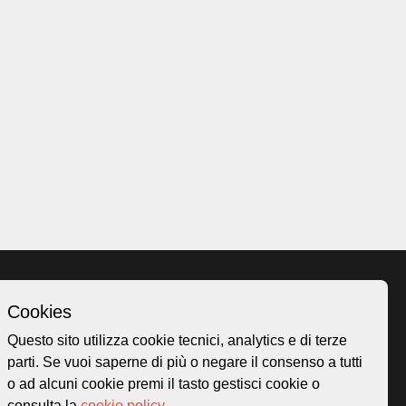
Cookies
Homepage
Questo sito utilizza cookie tecnici, analytics e di terze
o.ch
Temi
parti. Se vuoi saperne di più o negare il consenso a tutti
 50
Mappa
o ad alcuni cookie premi il tasto gestisci cookie o
Storie
consulta la
cookie policy