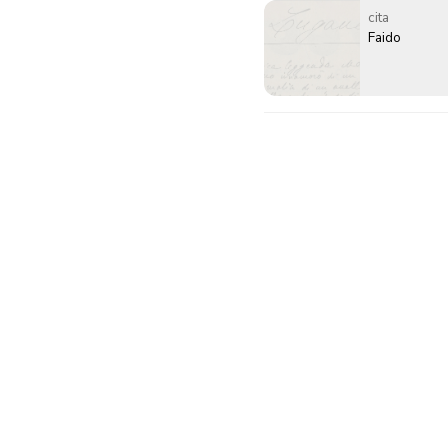
cita
Faido