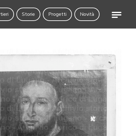
Menu
tieri
Storie
Progetti
Novità