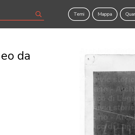
Temi
Mappa
Quar
neo da