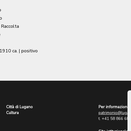
o
o
/ Raccolta
e
1910 ca.
| positivo
Città di Lugano
Per informazioni:
Cultura
patrimonio@lugan
t. +41 58 866 68