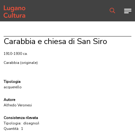
Home page
Men
Ricerca
Carabbia e chiesa di San Siro
1910-1930 ca.
Carabbia
(originale)
Tipologia
acquerello
Autore
Alfredo Veronesi
Consistenza rilevata
Tipologia:
disegno/i
Quantità:
1