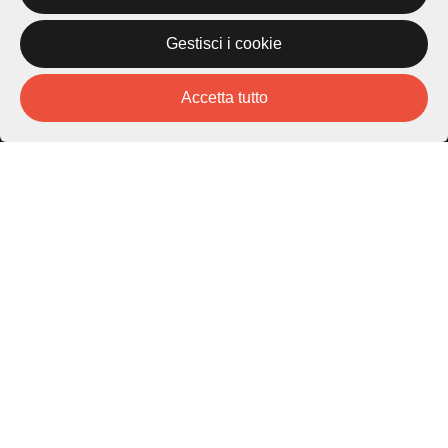
Città di Lugano
Cultura
Gestisci i cookie
Accetta tutto
Piazza Carlo Cattaneo 1
6976 Castagnola
Archivio Lugano © 2026
Per informazioni:
patrimonio@lugano.ch
t. +41 58 866 68 50
Sito istituzionale:
lugano.ch
Cookie policy
Privacy Policy
Credits
Homepage
Temi
Mappa