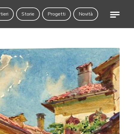
Menu
tieri
Storie
Progetti
Novità