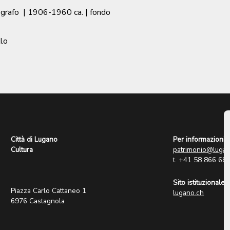
ografo
|
1906-1960 ca.
| fondo
llo
Città di Lugano
Per informazioni:
Cultura
patrimonio@lugan
t. +41 58 866 68
Sito istituzionale:
Piazza Carlo Cattaneo 1
lugano.ch
6976 Castagnola