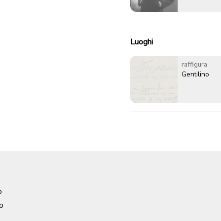
Luoghi
raffigura
Gentilino
o
o