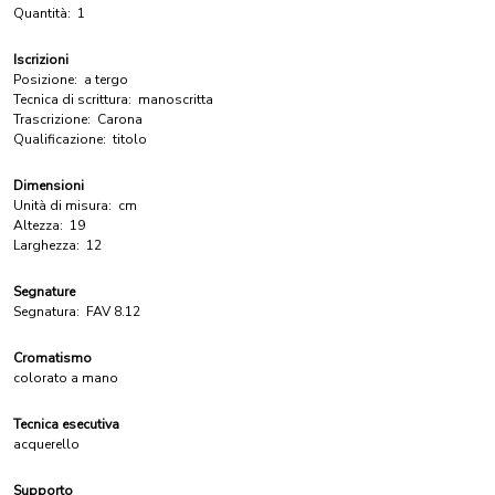
Quantità:
1
Iscrizioni
Posizione:
a tergo
Tecnica di scrittura:
manoscritta
Trascrizione:
Carona
Qualificazione:
titolo
Dimensioni
Unità di misura:
cm
Altezza:
19
Larghezza:
12
Segnature
Segnatura:
FAV 8.12
Cromatismo
colorato a mano
Tecnica esecutiva
acquerello
Supporto