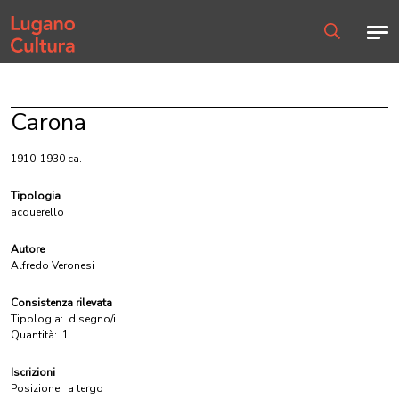
Home page
Men
Ricerca
Carona
1910-1930 ca.
Tipologia
acquerello
Autore
Alfredo Veronesi
Consistenza rilevata
Tipologia:
disegno/i
Quantità:
1
Iscrizioni
Posizione:
a tergo