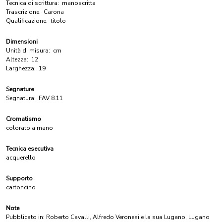
Tecnica di scrittura:
manoscritta
Trascrizione:
Carona
Qualificazione:
titolo
Dimensioni
Unità di misura:
cm
Altezza:
12
Larghezza:
19
Segnature
Segnatura:
FAV 8.11
Cromatismo
colorato a mano
Tecnica esecutiva
acquerello
Supporto
cartoncino
Note
Pubblicato in: Roberto Cavalli, Alfredo Veronesi e la sua Lugano, Lugano