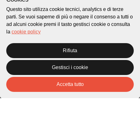
Questo sito utilizza cookie tecnici, analytics e di terze
parti. Se vuoi saperne di più o negare il consenso a tutti o
ad alcuni cookie premi il tasto gestisci cookie o consulta
la
cookie policy
Rifiuta
Città di Lugano
Cultura
Gestisci i cookie
Piazza Carlo Cattaneo 1
Accetta tutto
6976 Castagnola
Archivio Lugano © 2026
Per informazioni:
patrimonio@lugano.ch
t. +41 58 866 68 50
Sito istituzionale:
lugano.ch