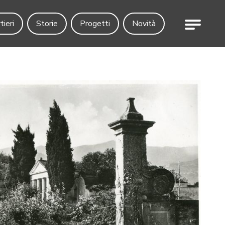
Menu
tieri
Storie
Progetti
Novità