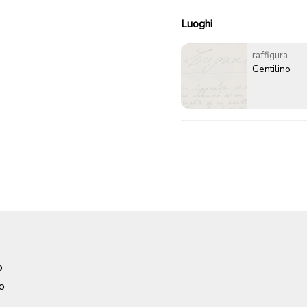
Luoghi
raffigura
Gentilino
o
o