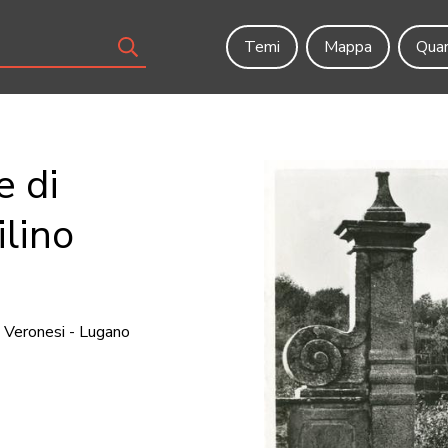
Temi
Mappa
Quar
 di
lino
 Veronesi - Lugano