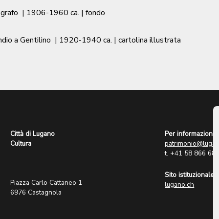
ografo
|
1906-1960 ca.
| fondo
io a Gentilino
|
1920-1940 ca.
| cartolina illustrata
Città di Lugano
Per informazioni:
Cultura
patrimonio@lugan
t. +41 58 866 68
Sito istituzionale:
Piazza Carlo Cattaneo 1
lugano.ch
6976 Castagnola