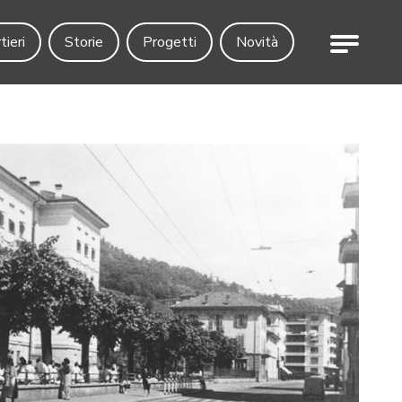
Menu
tieri
Storie
Progetti
Novità