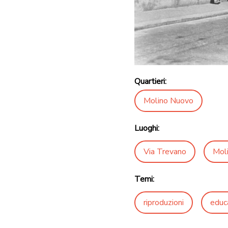
Quartieri:
Molino Nuovo
Luoghi:
Via Trevano
Mol
Temi:
riproduzioni
educ