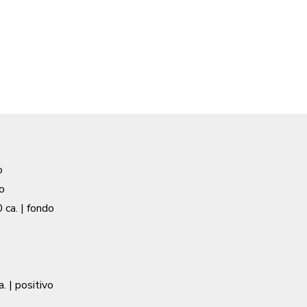
o
o
 ca.
| fondo
a.
| positivo