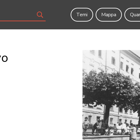
Temi
Mappa
Quar
vo