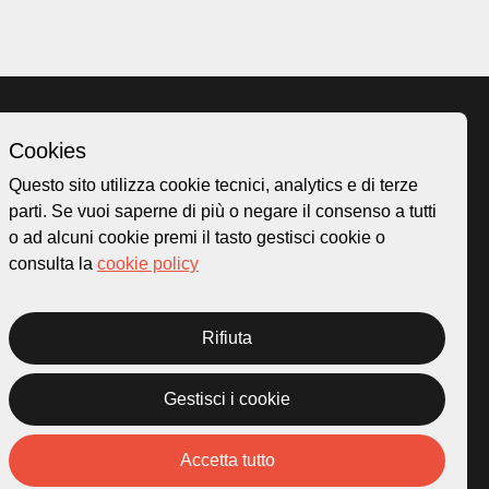
Cookies
Homepage
Questo sito utilizza cookie tecnici, analytics e di terze
o.ch
Temi
parti. Se vuoi saperne di più o negare il consenso a tutti
 50
Mappa
o ad alcuni cookie premi il tasto gestisci cookie o
Storie
consulta la
cookie policy
Novità
Progetti
Rifiuta
Gestisci i cookie
rivacy Policy
Credits
Accetta tutto