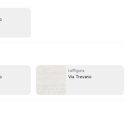
o
raffigura
o
Via Trevano