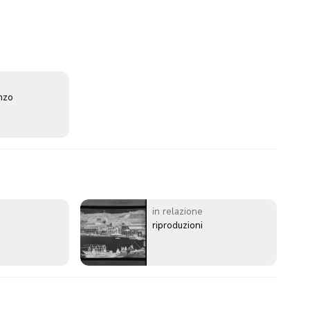
enzo
in relazione
riproduzioni