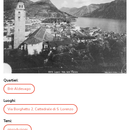
Quartieri:
Brè-Aldesago
Luoghi:
Via Borghetto 2, Cattedrale di S. Lorenzo
Temi:
riproduzioni