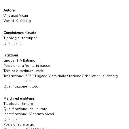
Autore
Vincenzo Vicari
Wehrli, Kilchberg
Consistenza rilevata
Tipologia:
fototipo/i
Quantità:
1
Iscrizioni
Lingua:
ITA Italiano
Posizione:
a fronte, in basso
Tecnica di scrittura:
varie
Trascrizione:
6079. Lugano Vista dalla Stazione Gebr. Wehrli Kilchberg
Zürich.
Qualificazione:
titolo
Marchi ed emblemi
Tipologia:
timbro
Qualificazione:
dell'autore
Identificazione:
Vincenzo Vicari
Quantità :
1
Posizione :
a tergo