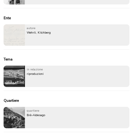
Ente
autore
Wehrli, Kilchberg
Tema
in relazione
riproduzioni
Quartiere
quartiere
Brè-Aldesago