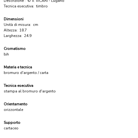
Descrizione :
© V. VICARI - Lugano
Tecnica esecutiva:
timbro
Dimensioni
Unità di misura:
cm
Altezza:
18.7
Larghezza:
24.9
Cromatismo
b/n
Materia e tecnica
bromuro d'argento / carta
Tecnica esecutiva
stampa al bromuro d'argento
Orientamento
orizzontale
Supporto
cartaceo