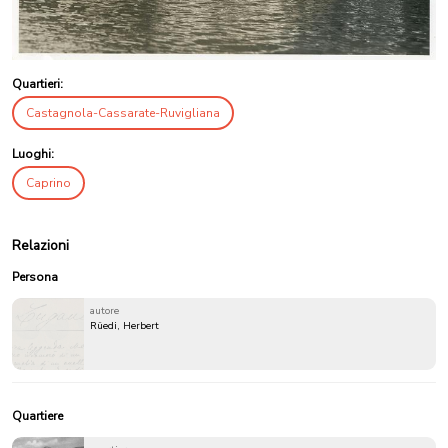
Quartieri:
Castagnola-Cassarate-Ruvigliana
Luoghi:
Caprino
Relazioni
Persona
autore
Rüedi, Herbert
Quartiere