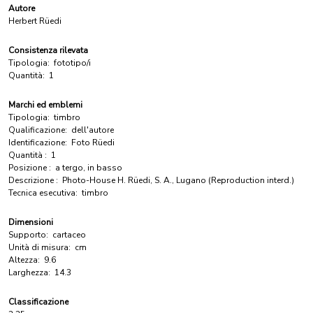
Autore
Herbert Rüedi
Consistenza rilevata
Tipologia:
fototipo/i
Quantità:
1
Marchi ed emblemi
Tipologia:
timbro
Qualificazione:
dell'autore
Identificazione:
Foto Rüedi
Quantità :
1
Posizione :
a tergo, in basso
Descrizione :
Photo-House H. Rüedi, S. A., Lugano (Reproduction interd.)
Tecnica esecutiva:
timbro
Dimensioni
Supporto:
cartaceo
Unità di misura:
cm
Altezza:
9.6
Larghezza:
14.3
Classificazione