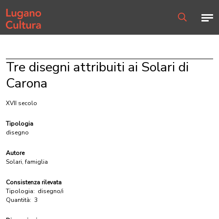
Home page
Men
Ricerca
Tre disegni attribuiti ai Solari di
Carona
XVII secolo
Tipologia
disegno
Autore
Solari, famiglia
Consistenza rilevata
Tipologia:
disegno/i
Quantità:
3