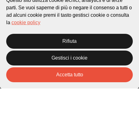
Questo sito utilizza cookie tecnici, analytics e di terze
Cultura
parti. Se vuoi saperne di più o negare il consenso a tutti o
ad alcuni cookie premi il tasto gestisci cookie o consulta
la
cookie policy
Piazza Carlo Cattaneo 1
6976 Castagnola
Rifiuta
Archivio Lugano © 2026
Per informazioni:
Gestisci i cookie
patrimonio@lugano.ch
t. +41 58 866 68 50
Accetta tutto
Sito istituzionale:
lugano.ch
Cookie policy
Privacy Policy
Credits
Homepage
Temi
Mappa