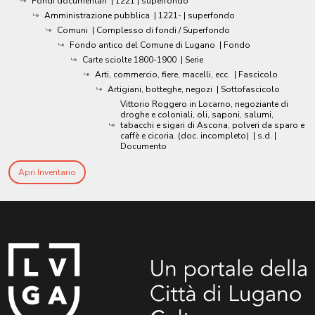
Fondi documentari
|
1221
| superfondo
Amministrazione pubblica
|
1221-
| superfondo
Comuni
| Complesso di fondi / Superfondo
Fondo antico del Comune di Lugano
| Fondo
Carte sciolte 1800-1900
| Serie
Arti, commercio, fiere, macelli, ecc.
| Fascicolo
Artigiani, botteghe, negozi
| Sottofascicolo
Vittorio Roggero in Locarno, negoziante di
droghe e coloniali, oli, saponi, salumi,
tabacchi e sigari di Ascona, polveri da sparo e
caffè e cicoria. (doc. incompleto)
|
s.d.
|
Documento
Apri Inventario