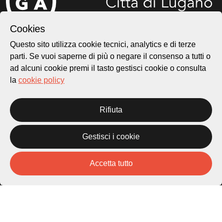
Cookies
Città di Lugano
Questo sito utilizza cookie tecnici, analytics e di terze
Cultura
parti. Se vuoi saperne di più o negare il consenso a tutti o
ad alcuni cookie premi il tasto gestisci cookie o consulta
la
cookie policy
Piazza Carlo Cattaneo 1
6976 Castagnola
Rifiuta
Archivio Lugano © 2026
Per informazioni:
Gestisci i cookie
patrimonio@lugano.ch
t. +41 58 866 68 50
Accetta tutto
Sito istituzionale:
lugano.ch
Cookie policy
Privacy Policy