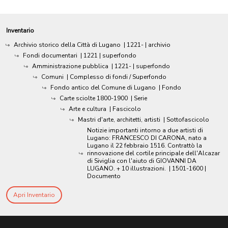
Inventario
Archivio storico della Città di Lugano
|
1221-
| archivio
Fondi documentari
|
1221
| superfondo
Amministrazione pubblica
|
1221-
| superfondo
Comuni
| Complesso di fondi / Superfondo
Fondo antico del Comune di Lugano
| Fondo
Carte sciolte 1800-1900
| Serie
Arte e cultura
| Fascicolo
Mastri d'arte, architetti, artisti
| Sottofascicolo
Notizie importanti intorno a due artisti di
Lugano: FRANCESCO DI CARONA, nato a
Lugano il 22 febbraio 1516. Contrattò la
rinnovazione del cortile principale dell'Alcazar
di Siviglia con l'aiuto di GIOVANNI DA
LUGANO. + 10 illustrazioni.
|
1501-1600
|
Documento
Apri Inventario