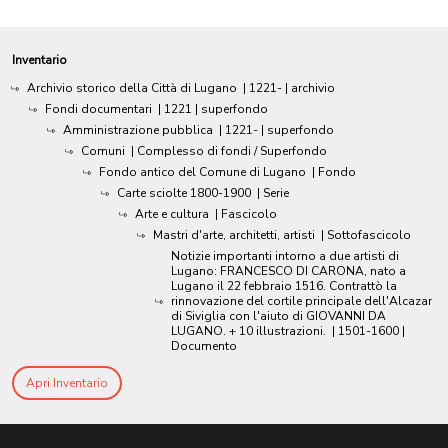
Inventario
Archivio storico della Città di Lugano
|
1221-
| archivio
Fondi documentari
|
1221
| superfondo
Amministrazione pubblica
|
1221-
| superfondo
Comuni
| Complesso di fondi / Superfondo
Fondo antico del Comune di Lugano
| Fondo
Carte sciolte 1800-1900
| Serie
Arte e cultura
| Fascicolo
Mastri d'arte, architetti, artisti
| Sottofascicolo
Notizie importanti intorno a due artisti di
Lugano: FRANCESCO DI CARONA, nato a
Lugano il 22 febbraio 1516. Contrattò la
rinnovazione del cortile principale dell'Alcazar
di Siviglia con l'aiuto di GIOVANNI DA
LUGANO. + 10 illustrazioni.
|
1501-1600
|
Documento
Apri Inventario