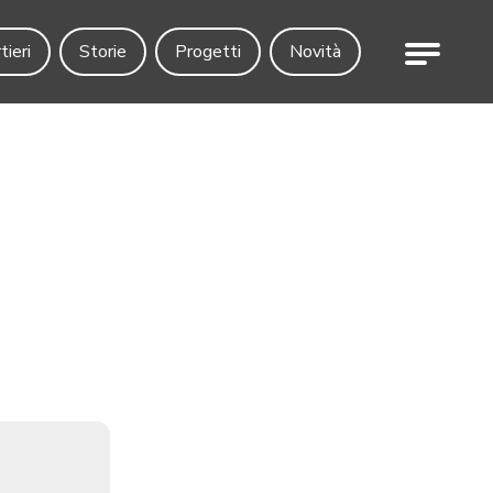
Menu
tieri
Storie
Progetti
Novità