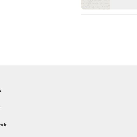
o
o
ondo