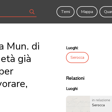
Temi
Mappa
Quar
 Mun. di
Luoghi:
età già
Serocca
per
Relazioni
vorare,
Luoghi
in relazione
Serocca