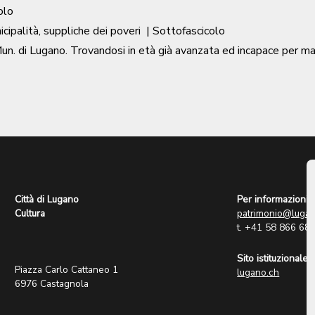
olo
ipalità, suppliche dei poveri
| Sottofascicolo
di Lugano. Trovandosi in età già avanzata ed incapace per malatt
Città di Lugano
Per informazioni:
Cultura
patrimonio@lugan
t. +41 58 866 68
Sito istituzionale:
Piazza Carlo Cattaneo 1
lugano.ch
6976 Castagnola