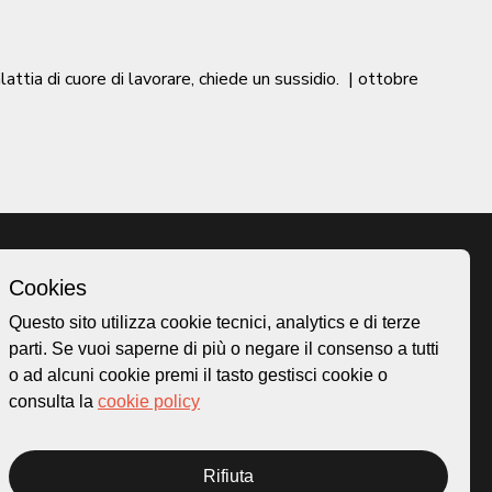
ia di cuore di lavorare, chiede un sussidio.
|
ottobre
Cookies
Homepage
Questo sito utilizza cookie tecnici, analytics e di terze
o.ch
Temi
parti. Se vuoi saperne di più o negare il consenso a tutti
 50
Mappa
o ad alcuni cookie premi il tasto gestisci cookie o
Storie
consulta la
cookie policy
Novità
Progetti
Rifiuta