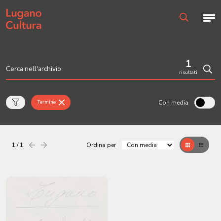
Home page
Men
Ricerca
1
risultati
Cerc
Con media
Termine
1 / 1
Ordina per
Precedente
successiva
Griglia
Table