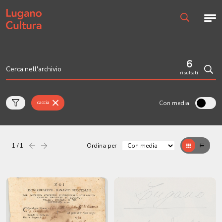
Home page
Men
Ricerca
6
risultati
Cerc
Con media
caccia
1 / 1
Ordina per
Precedente
successiva
Griglia
Table