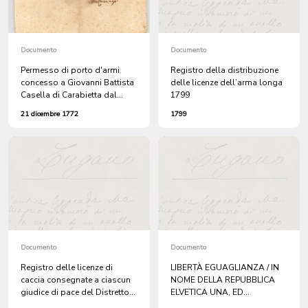
Documento
Documento
Permesso di porto d'armi
Registro della distribuzione
concesso a Giovanni Battista
delle licenze dell’arma longa
Casella di Carabietta dal
1799
capitano di Lugano Josef
21 dicembre 1772
1799
Ignaz Stockmann
Documento
Documento
Registro delle licenze di
LIBERTÀ EGUAGLIANZA / IN
caccia consegnate a ciascun
NOME DELLA REPUBBLICA
giudice di pace del Distretto
ELVETICA UNA, ED
di Lugano dal commissario
INDIVISIBILE. / LA CAMERA