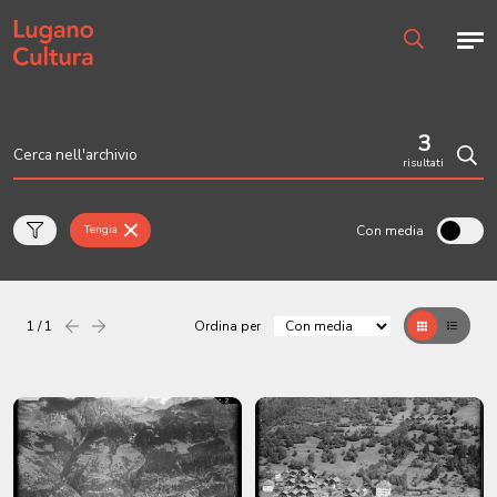
Home page
Men
Ricerca
3
risultati
Cerc
Con media
Tengia
1 / 1
Ordina per
Precedente
successiva
Griglia
Table