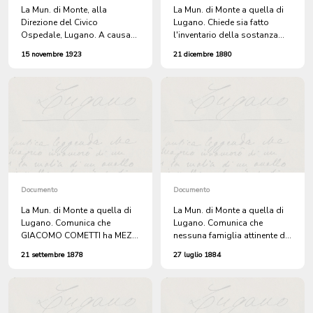
La Mun. di Monte, alla
La Mun. di Monte a quella di
Direzione del Civico
Lugano. Chiede sia fatto
Ospedale, Lugano. A causa
l'inventario della sostanza
della critica situazione
lasciata a Lugano dal defunto
15 novembre 1923
21 dicembre 1880
finanziaria nel quale versa il
GIOCONDO COMETTI.
Comune, non può assumere
le spese di cura al Civico
Ospedale di Lugano,
dell'attinente ELVEZIO
MONEDA.
Documento
Documento
La Mun. di Monte a quella di
La Mun. di Monte a quella di
Lugano. Comunica che
Lugano. Comunica che
GIACOMO COMETTI ha MEZZI
nessuna famiglia attinente di
PROPRI per VIVERE.
Lugano, trovasi nel Comune.
21 settembre 1878
27 luglio 1884