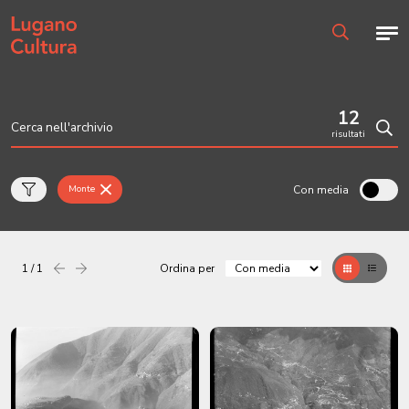
Home page
Men
Ricerca
12
risultati
Cerc
Con media
Monte
1 / 1
Ordina per
Precedente
successiva
Griglia
Table