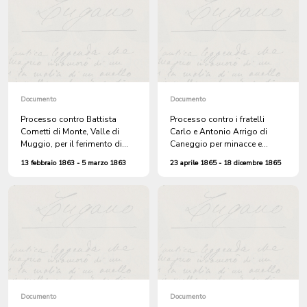
Documento
Documento
Processo contro Battista
Processo contro i fratelli
Cometti di Monte, Valle di
Carlo e Antonio Arrigo di
Muggio, per il ferimento di
Caneggio per minacce e
Pietro Ronchetti fuori
diffamazione a danno del
13 febbraio 1863 - 5 marzo 1863
23 aprile 1865 - 18 dicembre 1865
dall'osteria della Moneta
Municipio di Caneggio,
pronunciate nell'osteria di
Giuditta Moneda di Monte
Documento
Documento