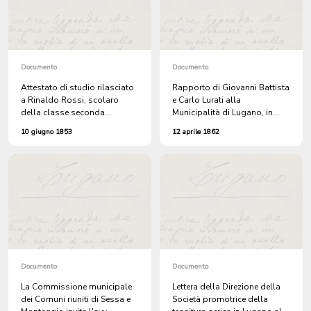
Documento
Documento
Attestato di studio rilasciato
Rapporto di Giovanni Battista
a Rinaldo Rossi, scolaro
e Carlo Lurati alla
della classe seconda
Municipalità di Lugano, in
maggiore, dalla Municipalità
merito alla ricerca di un locale
10 giugno 1853
12 aprile 1862
di Lugano
adatto per la scuola di
tessitura serica
Documento
Documento
La Commissione municipale
Lettera della Direzione della
dei Comuni riuniti di Sessa e
Società promotrice della