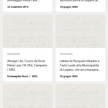
Monteggio invita l'avv.
tessitura serica in Lugano alla
Ermenegildo Rossi a
Municipalità di Lugano, che
12 novembre 1874
16 giugno 1864
presenziare all'inaugurazione
accompagna 12 esemplari
della scuola maggiore
della relazione della seconda
maschile di Sessa
assemblea generale
Documento
Documento
Abrégé / du / Cours de Droit
Lettera di Pasquale Veladini e
Pénal / par / M. Phil. Camperio
Carlo Lurati alla Municipalità
/ 1851
di Lugano, che accompagna
un elenco delle persone che
Ermenegildo Rossi
|
1851
19 giugno 1861
hanno sottoscritto azioni per
la progettata scuola di
tessitura serica, con l'invito a
trasmetterla al Governo
cantonale