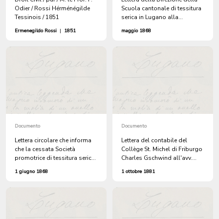
Odier / Rossi Hérménégilde
Scuola cantonale di tessitura
Tessinois / 1851
serica in Lugano alla
Municipalità di Lugano, che
Ermenegildo Rossi
|
1851
maggio 1868
accompagna il resoconto
dell'amministrazione fino al 6
maggio 1868 e comunica che
il giorno 24 avrà luogo la
riunione degli azionisti per la
resa dei conti e la
liquidazione e scioglimento
definitivo della Società
promotrice
Documento
Documento
Lettera circolare che informa
Lettera del contabile del
che la cessata Società
Collège St. Michel di Friburgo
promotrice di tessitura serica
Charles Gschwind all'avv.
in Lugano è stata rilevata da
Ermenegildo Rossi
1 giugno 1868
1 ottobre 1881
Giovanni Battista Ferrazzini e
Alessandro Molo sotto la
ragione Tessitura serica in
Lugano