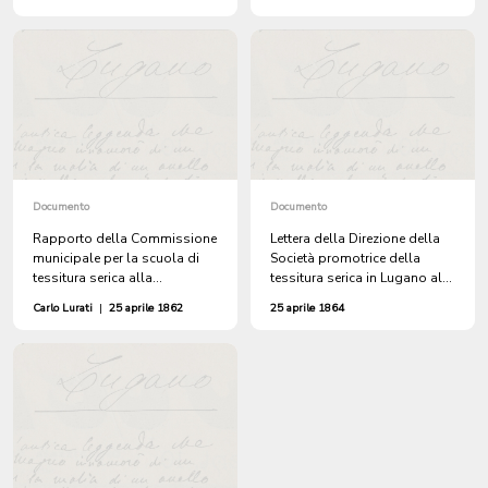
accompagna il bilancio
rilasciato al maestro Pattani
dell'attività fino al 31
la dichiarazione di malleveria
dicembre 1862
per la merce che il signor
Enrico Fiery di Zurigo fornirà
per alimentare i telai della
scuola di tessitura serica
Documento
Documento
Rapporto della Commissione
Lettera della Direzione della
municipale per la scuola di
Società promotrice della
tessitura serica alla
tessitura serica in Lugano alla
Municipalità di Lugano sul
Municipalità di Lugano, che
Carlo Lurati
|
25 aprile 1862
25 aprile 1864
subaffitto dei locali nella
accompagna il resoconto
casa Maghetti goduti da
dell'amministrazione fino al
Pietro Beretta
31 dicembre 1863