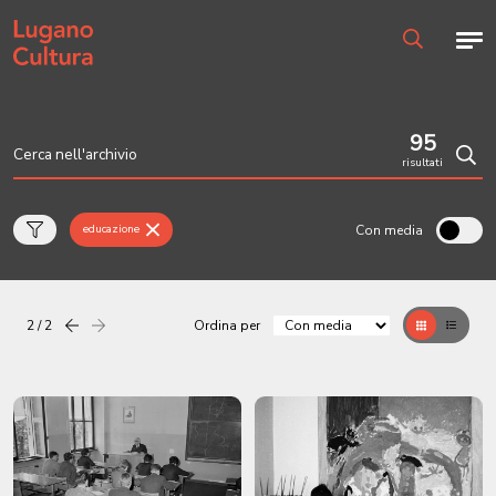
Home page
Men
Ricerca
95
risultati
Cerc
Con media
educazione
2 / 2
Ordina per
Precedente
successiva
Griglia
Table