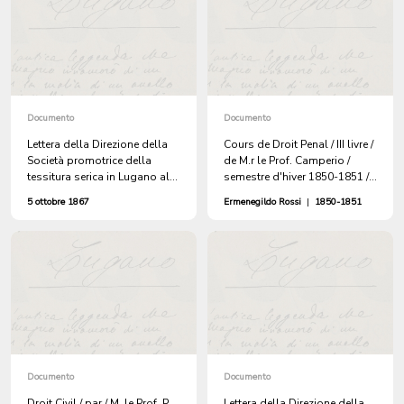
Documento
Documento
Lettera della Direzione della
Cours de Droit Penal / III livre /
Società promotrice della
de M.r le Prof. Camperio /
tessitura serica in Lugano alla
semestre d'hiver 1850-1851 /
Municipalità di Lugano, che
Ermenegildo Rossi Etud. en
5 ottobre 1867
Ermenegildo Rossi
|
1850-1851
accompagna il resoconto
Droit / 2.eme annee
dell'amministrazione fino al
31 dicembre 1866
Documento
Documento
Droit Civil / par / M. le Prof. P.
Lettera della Direzione della