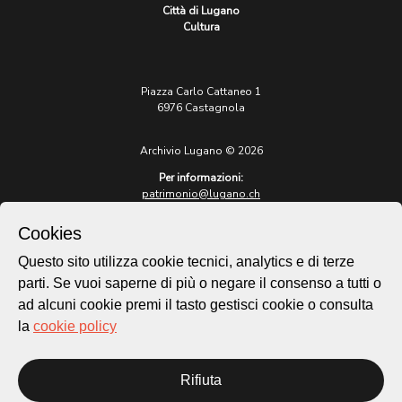
Città di Lugano
Cultura
Piazza Carlo Cattaneo 1
6976 Castagnola
Archivio Lugano © 2026
Per informazioni:
patrimonio@lugano.ch
t. +41 58 866 68 50
Cookies
Sito istituzionale:
lugano.ch
Questo sito utilizza cookie tecnici, analytics e di terze
parti. Se vuoi saperne di più o negare il consenso a tutti o
Cookie policy
ad alcuni cookie premi il tasto gestisci cookie o consulta
Privacy Policy
la
cookie policy
Credits
Homepage
Temi
Rifiuta
Mappa