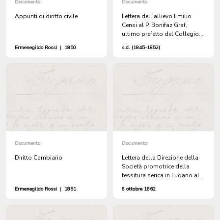
Documento
Documento
Appunti di diritto civile
Lettera dell'allievo Emilio
Censi al P. Bonifaz Graf,
ultimo prefetto del Collegio
dei PP. Benedettini di
Ermenegildo Rossi
|
1850
s.d. (1845-1852)
Bellinzona, con gli auguri per
il suo compleanno
Documento
Documento
Diritto Cambiario
Lettera della Direzione della
Società promotrice della
tessitura serica in Lugano alla
Municipalità di Lugano. con
Ermenegildo Rossi
|
1851
8 ottobre 1862
cui notifica l'apertura della
scuola cantonale di tessitura
serica, frequentata da dieci
allievi