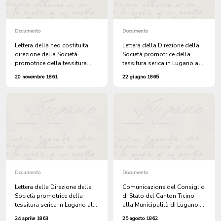
Documento
Documento
Lettera della neo costituita
Lettera della Direzione della
direzione della Società
Società promotrice della
promotrice della tessitura
tessitura serica in Lugano alla
serica alla Municipalità di
Municipalità di Lugano, che
20 novembre 1861
22 giugno 1865
Lugano, con cui chiede di dare
accompagna il resoconto
le opportune disposizioni per
dell'amministrazione fino al
la scelta del locale della
31 dicembre 1864
scuola e trasmette sei
esemplari degli statuti, già
approvati dal Consiglio di
Stato
Documento
Documento
Lettera della Direzione della
Comunicazione del Consiglio
Società promotrice della
di Stato del Canton Ticino
tessitura serica in Lugano alla
alla Municipalità di Lugano.
Municipalità di Lugano, che
con cui comunica di aver
24 aprile 1863
25 agosto 1862