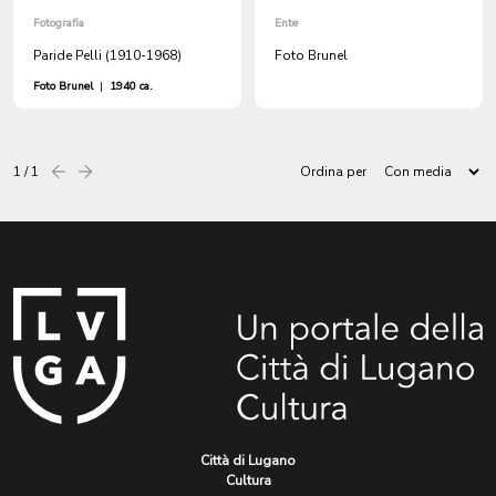
Fotografia
Ente
Paride Pelli (1910-1968)
Foto Brunel
Foto Brunel
|
1940 ca.
1 / 1
Ordina per
Precedente
successiva
Città di Lugano
Cultura