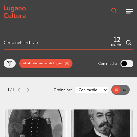
Home page
Men
Ricerca
12
risultati
Cerc
Con media
ritratti dei sindaci di Lugano
1 / 1
Ordina per
Precedente
successiva
Griglia
Table