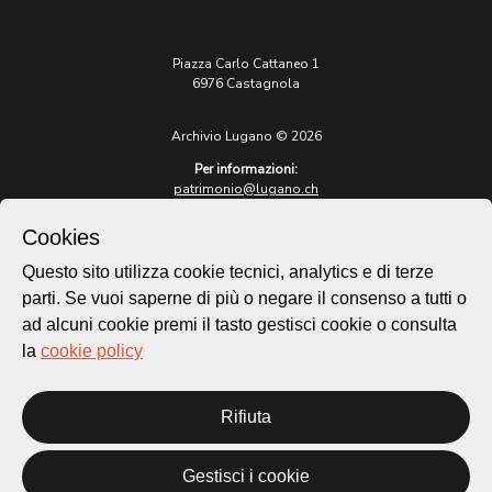
Piazza Carlo Cattaneo 1
6976 Castagnola
Archivio Lugano © 2026
Per informazioni:
patrimonio@lugano.ch
t. +41 58 866 68 50
Cookies
Sito istituzionale:
lugano.ch
Questo sito utilizza cookie tecnici, analytics e di terze
parti. Se vuoi saperne di più o negare il consenso a tutti o
Cookie policy
ad alcuni cookie premi il tasto gestisci cookie o consulta
Privacy Policy
la
cookie policy
Credits
Homepage
Temi
Rifiuta
Mappa
Storie
Gestisci i cookie
Novità