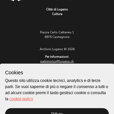
Città di Lugano
Cultura
Piazza Carlo Cattaneo 1
6976 Castagnola
Archivio Lugano © 2026
Per informazioni:
patrimonio@lugano.ch
t. +41 58 866 68 50
Cookies
Sito istituzionale:
lugano.ch
Questo sito utilizza cookie tecnici, analytics e di terze
parti. Se vuoi saperne di più o negare il consenso a tutti o
Cookie policy
ad alcuni cookie premi il tasto gestisci cookie o consulta
Privacy Policy
la
cookie policy
Credits
Homepage
Temi