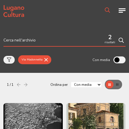
Home page
Men
Ricerca
2
risultati
Cerc
Con media
Via Madonnetta
1 / 1
Ordina per
Precedente
successiva
Griglia
Table