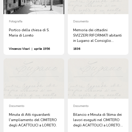
Fotografia
Documento
Portico della chiesa di S.
Memoria dei cittadini
Maria di Loreto
SVIZZERI RIFORMATI abitanti
in Lugano al Consiglio
Municipale della città perchè
Vincenzo Vicari
|
aprile 1956
1836
sia data una SEPOLTURA
ONORATA AI PROTESTANTI
DEFUNTI.
Documento
Documento
Minuta di Atti riguardanti
Bilancio e Minuta di Stima dei
l'ampliamento del CIMITERO
lavori eseguiti nel CIMITERO
degli ACATTOLICI a LORETO.
degli ACATTOLICI a LORETO
di Lugano dall'Impresa