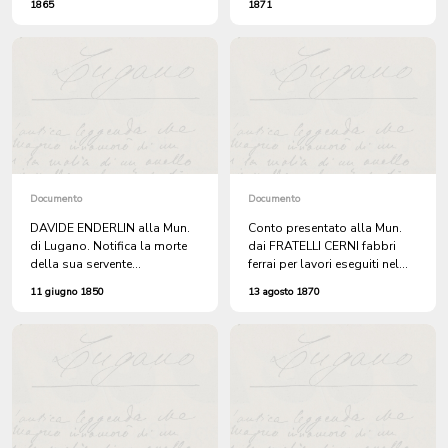
1865
1871
FRATELLI COCCHI. + 4 doc.
s.a.
Documento
Documento
DAVIDE ENDERLIN alla Mun.
Conto presentato alla Mun.
di Lugano. Notifica la morte
dai FRATELLI CERNI fabbri
della sua servente
ferrai per lavori eseguiti nel
MADDALENA RITTMEYER di
CIMITERO dei PROTESTANTI
11 giugno 1850
13 agosto 1870
Memmingen in Baviera, di
di LORETO.
religione riformata che sarà
tumulata il giorno 12 nel
Cimitero dei Protestanti.