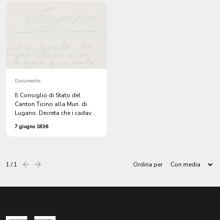
Documento
Il Consiglio di Stato del
Canton Ticino alla Mun. di
Lugano. Decreta che i cadaveri
dei protestanti possono
7 giugno 1836
essere portati alla sepoltura
di giorno e sul sepolcro si
possa mettere una lapide.
1 / 1
Ordina per
Precedente
successiva