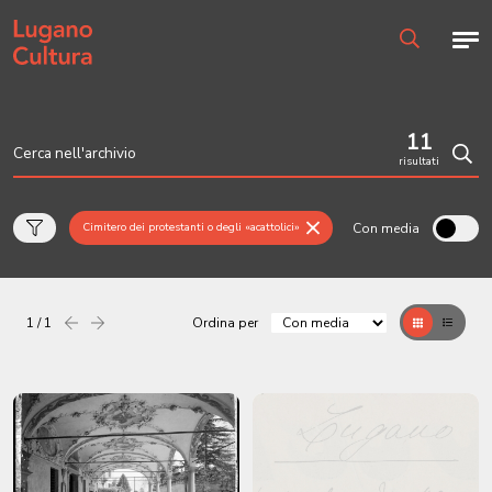
Home page
Men
Ricerca
11
risultati
Cerc
Con media
Cimitero dei protestanti o degli «acattolici»
1 / 1
Ordina per
Precedente
successiva
Griglia
Table