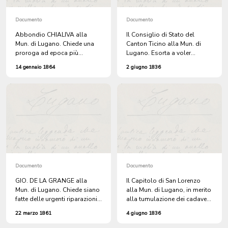
Documento
Documento
Abbondio CHIALIVA alla
Il Consiglio di Stato del
Mun. di Lugano. Chiede una
Canton Ticino alla Mun. di
proroga ad epoca più
Lugano. Esorta a voler
opportuna per la discussione
rinvenire sulle discipline
14 gennaio 1864
2 giugno 1836
e le trattative in merito
decretate circa l'inumazione
all'INGRANDIMENTO del
dei cadaveri dei protestanti.
CIMITERO dei PROTESTANTI
di LORETO.
Documento
Documento
GIO. DE LA GRANGE alla
Il Capitolo di San Lorenzo
Mun. di Lugano. Chiede siano
alla Mun. di Lugano, in merito
fatte delle urgenti riparazioni
alla tumulazione dei cadaveri
al cimitero dei Protestanti.
dei protestanti.
22 marzo 1861
4 giugno 1836