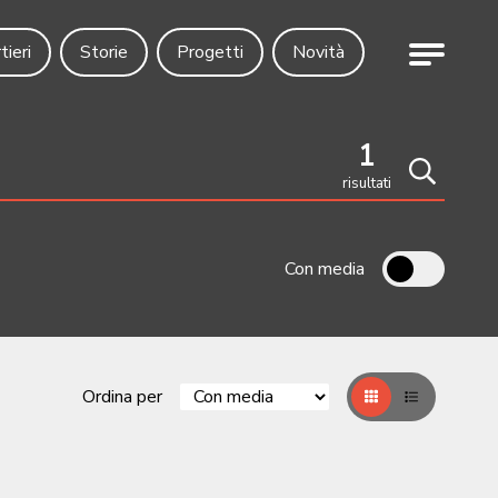
Menu
tieri
Storie
Progetti
Novità
1
risultati
Cerca
Con media
Ordina per
Griglia
Table