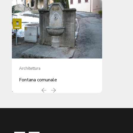
Architettura
Fontana comunale
Pagina
1 / 1
Precedente
successiva